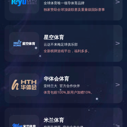
共
1
页
1
条记录
关于我们
产品中心
案例展示
新闻资讯
公司简介
塑胶跑道
公司动态
发展历程
人造草坪
企业资讯
荣誉资质
塑胶球场
技术专区
留言中心
PVC塑胶场地
技术专区1
开云（中国）
场地周边配套设
技术专区2
施
微信公众号
体育配套设施
室内外健身器材