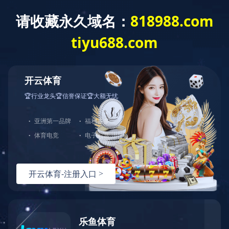
产品中心
共
0
页
0
条记录